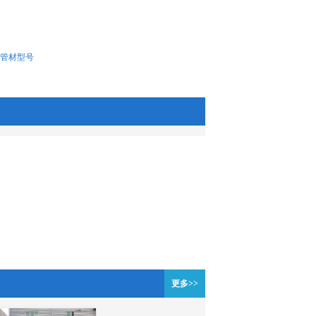
E管材型号
更多>>